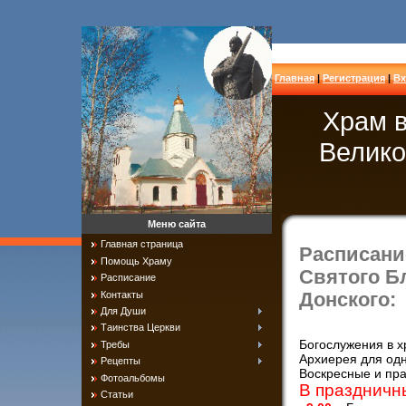
Главная
|
Регистрация
|
Вх
Храм в
Велико
Меню сайта
Главная страница
Расписани
Помощь Храму
Святого Б
Расписание
Контакты
Донского:
Для Души
Таинства Церкви
Богослужения в 
Требы
Архиерея для одн
Рецепты
Воскресные и пра
Фотоальбомы
В праздничн
Статьи