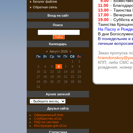
9.00
–
Божествен
Каталог файлов
11.00
–
Благодарс
Обратная связь
13.00
–
Таинства
17.00
–
Вечернее 
Вход на сайт
19.00
–
Суббота и
Таинства Крещен
Поиск
На Пасху и Рожд
В дни Богослужен
В понедельник и 
личным вопросам
Календарь
«
Август 2026
»
Заказ пропуска п
Пн
Вт
Ср
Чт
Пт
Сб
Вс
hramdonskoy@yan
1
2
КПП, либо СМС на
рождения, номер 
3
4
5
6
7
8
9
10
11
12
13
14
15
16
17
18
19
20
21
22
23
24
25
26
27
28
29
30
31
Архив записей
Друзья сайта
Официальный блог
Сообщество uCoz
FAQ по системе
Инструкции для uCoz
Статистика