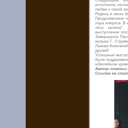
Следующим ко
исполнила песню
любви к своей з
Родину и своих 
Продолжением те
хора клироса. В 
лесу калина".
выступление этог
Завершался Пасх
музыка Г. Струв
Львова-Компаней
друзей!
Успешные выступ
были поддержаны
юбилейном храмо
Автор статьи:
Ссылка на ста