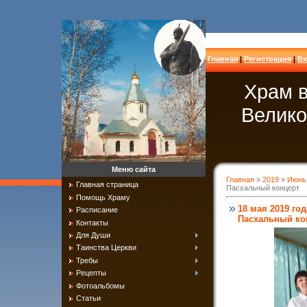
Главная
|
Регистрация
|
Вх
Храм в
Велико
Меню сайта
Главная
»
2019
»
Июнь
Главная страница
Пасхальный концерт
Помощь Храму
18 мая 2019 го
Расписание
Пасхальный ко
Контакты
Для Души
Таинства Церкви
Требы
Рецепты
Фотоальбомы
Статьи