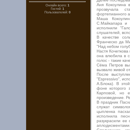
Далее последова
Аня Кокоулина в
Онлайн всего:
1
Гостей:
1
прозвучала с
Пользователей:
0
фортепианного а
Маша Кокоулин
С.Майкапара и 
исполнили "Гал
слушателей, вспо
В качестве сол
Франческо да Ми
"Над небом голу
Настя Кочеткова
она влюбила в с
голос - такие ка
Сёма Петров выр
вызвало живой от
После выступле
"Espressivo", ис
А.Блока). В это
фоне которого 
Карповой, но е
произведение. Ре
В праздник Пасх
служат символо
цыпленка пасха
исполнила пес
разукрасили ее 
аплодисментами