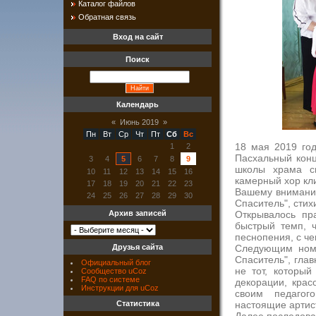
Каталог файлов
Обратная связь
Вход на сайт
Поиск
Календарь
«
Июнь 2019
»
Пн
Вт
Ср
Чт
Пт
Сб
Вс
18 мая 2019 го
1
2
Пасхальный конц
3
4
5
6
7
8
9
школы храма св
10
11
12
13
14
15
16
камерный хор кл
17
18
19
20
21
22
23
Вашему вниманию
24
25
26
27
28
29
30
Спаситель", стих
Открывалось пр
Архив записей
быстрый темп, ч
песнопения, с че
Следующим номе
Друзья сайта
Спаситель", глав
Официальный блог
не тот, который
Сообщество uCoz
FAQ по системе
декорации, крас
Инструкции для uCoz
своим педагог
настоящие артис
Статистика