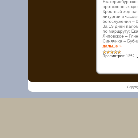
Екатеринбургског
протяженных кре
Крестный ход нач
литургии в часов
богослужения – 0
За 19 дней пало
по маршруту: Ек
Липовское – Глин
Синячиха – Бубч
дальше »
Просмотров:
1252
|
Copyri