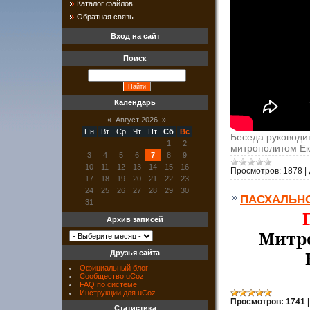
Каталог файлов
Обратная связь
Вход на сайт
Поиск
Календарь
«
Август 2026
»
Пн
Вт
Ср
Чт
Пт
Сб
Вс
Беседа руководи
1
2
митрополитом Ек
3
4
5
6
7
8
9
10
11
12
13
14
15
16
Просмотров:
1878
|
17
18
19
20
21
22
23
24
25
26
27
28
29
30
ПАСХАЛЬН
31
Архив записей
Митро
Друзья сайта
Официальный блог
Сообщество uCoz
FAQ по системе
Инструкции для uCoz
Просмотров:
1741
Статистика