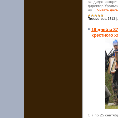
кандидат истори
директор Уральс
Чу
...
Читать дал
Просмотров:
1313
|
19 дней и 3
крестного х
С 7 по 25 сентя