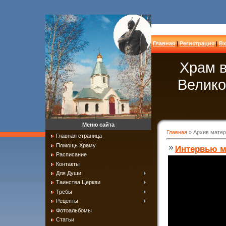
Главная
|
Регистрация
|
Вх
Храм в
Велико
Меню сайта
Главная
»
Архив мате
Главная страница
Помощь Храму
Интервью м
Расписание
Контакты
Для Души
Таинства Церкви
Требы
Рецепты
Фотоальбомы
Статьи