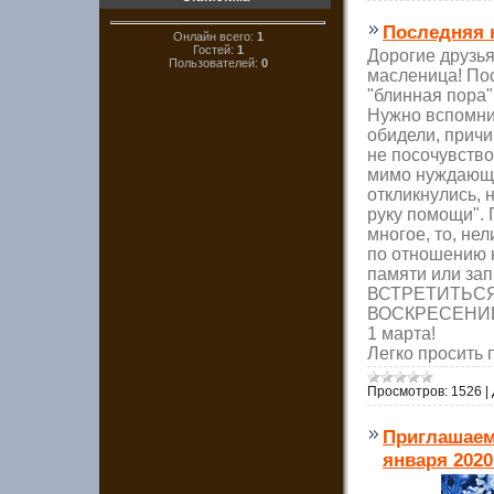
Последняя
Онлайн всего:
1
Гостей:
1
Дорогие друзья
Пользователей:
0
масленица! По
"блинная пора"
Нужно вспомни
обидели, причи
не посочувство
мимо нуждающи
откликнулись, 
руку помощи"
многое, то, не
по отношению 
памяти или за
ВСТРЕТИТЬС
ВОСКРЕСЕН
1 марта!
Легко просить 
Просмотров:
1526
|
Приглашаем 
января 2020