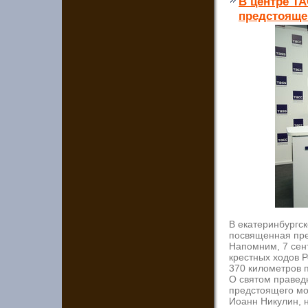
В центре Т
предстояще
В екатеринбургс
посвященная пре
Напомним, 7 сен
крестных ходов Р
370 километров п
О святом праведн
предстоящего мо
Иоанн Никулин, 