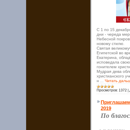
С 1 по 15 декабр
дни - череда ме
Небесной покров
новому стилю.
Святая великому
Египетской во в
Екатерина, обла
исповедала свою
гонителем христ
Мудрая дева обл
христианского у
н
...
Читать даль
Просмотров:
1372
|
Приглашаем
2019
По благо