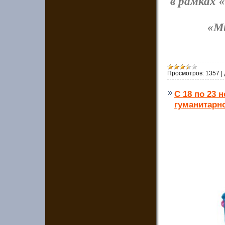
в рамках 
«М
Просмотров:
1357
|
С 18 по 23 
гуманитарн