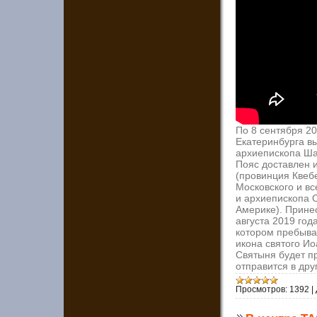
По 8 сентября 2
Екатеринбурга в
архиепископа Ша
Пояс доставлен 
(провинция Квеб
Московского и в
и архиепископа 
Америке). Прине
августа 2019 год
котором пребыва
икона святого И
Святыня будет пр
отправится в дру
Просмотров:
1392
|