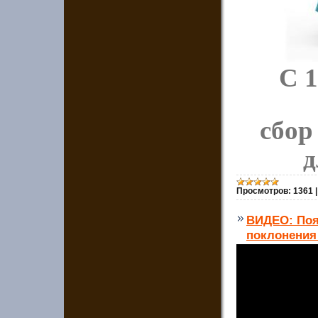
С 1
сбор
д
Просмотров:
1361
ВИДЕО: Поя
поклонения