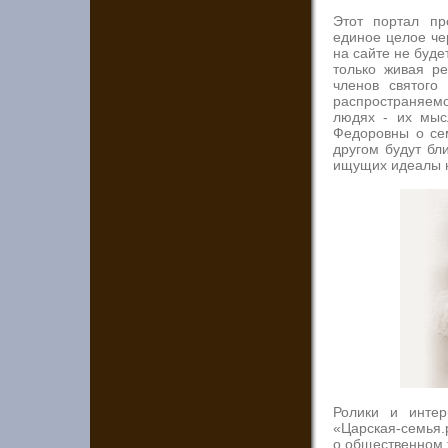
Этот портал пр
единое целое че
на сайте не буд
только живая ре
членов святого
распространяемо
людях - их мыс
Федоровны о сем
другом будут бл
ищущих идеалы 
Ролики и интер
«Царская-семья.
о общественном 