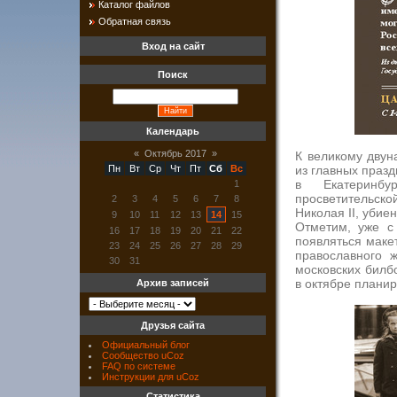
Каталог файлов
Обратная связь
Вход на сайт
Поиск
Календарь
«
Октябрь 2017
»
К великому двун
из главных праз
Пн
Вт
Ср
Чт
Пт
Сб
Вс
в Екатеринбу
1
просветительс
2
3
4
5
6
7
8
Николая II, убие
9
10
11
12
13
14
15
Отметим, уже с 
16
17
18
19
20
21
22
появляться маке
23
24
25
26
27
28
29
православного 
30
31
московских билб
в октябре плани
Архив записей
Друзья сайта
Официальный блог
Сообщество uCoz
FAQ по системе
Инструкции для uCoz
Статистика