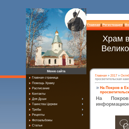
Главная
|
Регистрация
|
Вх
Храм в
Велико
Меню сайта
Главная
»
2017
»
Октя
Главная страница
просветительская кам
Помощь Храму
На Покров в Е
Расписание
просветительс
Контакты
На Покров
Для Души
информационн
Таинства Церкви
Требы
Рецепты
Фотоальбомы
Статьи