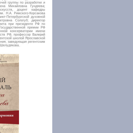
очей группы по разработке и
лена Михайловна Гундяева;
скусств, доцент кафедры
м. Н.А. Римского-Корсакова
нкт-Петербургской духовной
етровна Сологуб; директор
вета при президенте РФ по
 Государственной премии РФ
енной консерватории имени
сств РФ, профессор Валерий
ентской школой Ярославской
ения, заведующая регентским
 Шелудякова.