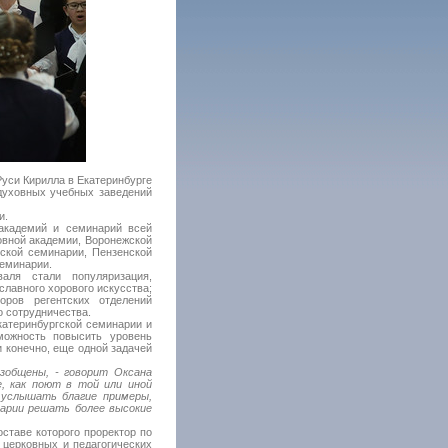
Руси Кирилла в Екатеринбурге
духовных учебных заведений
и.
академий и семинарий всей
овной академии, Воронежской
сской семинарии, Пензенской
семинарии.
аля стали популяризация,
славного хорового искусства;
оров регентских отделений
о сотрудничества.
атеринбургской семинарии и
можность повысить уровень
и конечно, еще одной задачей
зобщены, - говорит Оксана
е, как поют в той или иной
 услышать благие примеры,
нарии решать более высокие
ставе которого проректор по
 церковных и педагогических