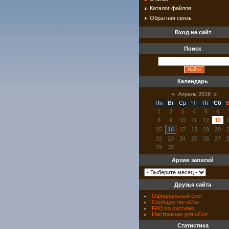
Каталог файлов
Обратная связь
Вход на сайт
Поиск
Календарь
«
Апрель 2019
»
Пн
Вт
Ср
Чт
Пт
Сб
1
2
3
4
5
6
8
9
10
11
12
13
15
16
17
18
19
20
22
23
24
25
26
27
29
30
Архив записей
Друзья сайта
Официальный блог
Сообщество uCoz
FAQ по системе
Инструкции для uCoz
Статистика