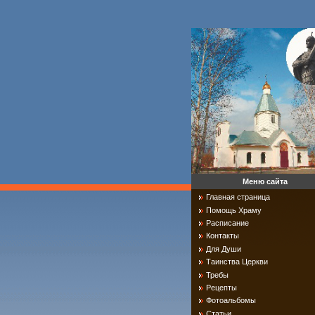
Меню сайта
Главная страница
Помощь Храму
Расписание
Контакты
Для Души
Таинства Церкви
Требы
Рецепты
Фотоальбомы
Статьи