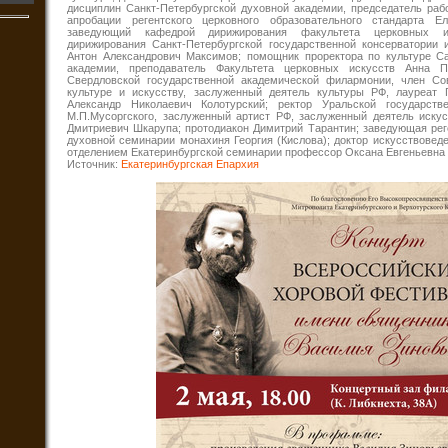
дисциплин Санкт-Петербургской духовной академии, председатель раб
апробации регентского церковного образовательного стандарта Е
заведующий кафедрой дирижирования факультета церковных и
дирижирования Санкт-Петербургской государственной консерватории и
Антон Александрович Максимов; помощник проректора по культуре Са
академии, преподаватель Факультета церковных искусств Анна П
Свердловской государственной академической филармонии, член Со
культуре и искусству, заслуженный деятель культуры РФ, лауреат
Александр Николаевич Колотурский; ректор Уральской государств
М.П.Мусоргского, заслуженный артист РФ, заслуженный деятель иску
Дмитриевич Шкарупа; протодиакон Димитрий Тарантин; заведующая рег
духовной семинарии монахиня Георгия (Кислова); доктор искусствовед
отделением Екатеринбургской семинарии профессор Оксана Евгеньевна
Источник:
Екатеринбургская Епархия