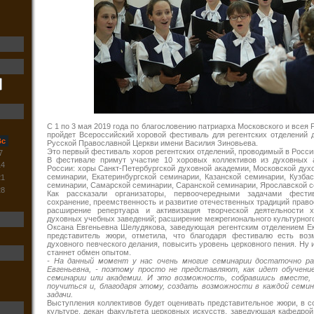
С 1 по 3 мая 2019 года по благословению патриарха Московского и всея 
пройдет Всероссийский хоровой фестиваль для регентских отделений 
Вс
Русской Православной Церкви имени Василия Зиновьева.
Это первый фестиваль хоров регентских отделений, проводимый в Росси
7
В фестивале примут участие 10 хоровых коллективов из духовных 
14
России: хоры Санкт-Петербургской духовной академии, Московской дух
семинарии, Екатеринбургской семинарии, Казанской семинарии, Кузба
21
семинарии, Самарской семинарии, Саранской семинарии, Ярославской 
28
Как рассказали организаторы, первоочередными задачами фестив
сохранение, преемственность и развитие отечественных традиций право
расширение репертуара и активизация творческой деятельности х
духовных учебных заведений; расширение межрегионального культурног
Оксана Евгеньевна Шелудякова, заведующая регентским отделением Ек
представитель жюри, отметила, что благодаря фестивалю есть воз
духовного певческого делания, повысить уровень церковного пения. Ну 
станнет обмен опытом.
- На данный момент у нас очень многие семинарии достаточно ра
Евгеньевна, - поэтому просто не представляют, как идет обучени
семинарии или академии. И это возможность, собравшись вместе,
поучиться и, благодаря этому, создать возможности в каждой семи
задачи.
Выступления коллективов будет оценивать представительное жюри, в со
культуре, декан факультета церковных искусств, заведующая кафедрой