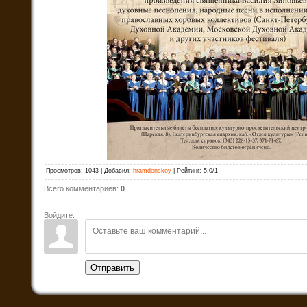
Просмотров
:
1043
|
Добавил
:
hramdonskoy
|
Рейтинг
:
5.0
/
1
Всего комментариев
:
0
Войдите:
Отправить