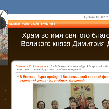
Суббота, 08.08.2026
Главная
|
Регистрация
|
Вход
|
RSS
Храм во имя святого благ
Великого князя Димитрия 
Главная
»
2019
»
Апрель
»
16
» В Екатеринбурге пройдет I Всероссийский
регентских отделений духовных учебных заведений
В Екатеринбурге пройдет I Всероссийский хоровой фес
отделений духовных учебных заведений