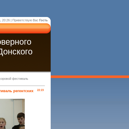
, 20:26 |
Приветствую Вас
Гость
оверного
Донского
 хоровой фестиваль
тиваль регентских
22:23