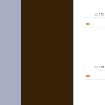
h
172
003
21
Служба в 
h
480
001
21
Служба в 
h