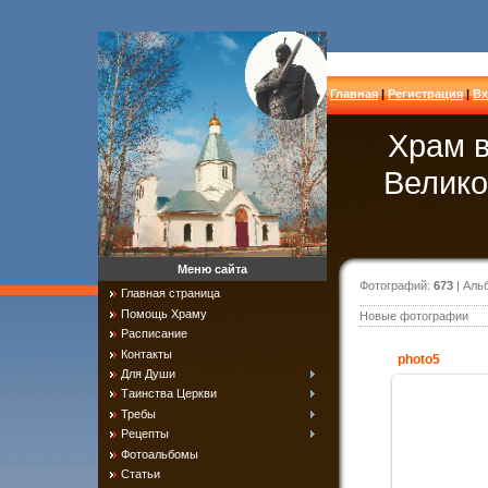
Главная
|
Регистрация
|
Вх
Храм в
Велико
Меню сайта
Фотографий:
673
| Аль
Главная страница
Помощь Храму
Новые фотографии
Расписание
Контакты
photo5
Для Души
Таинства Церкви
Требы
30
Рецепты
Фотоальбомы
Рождественс
детей Пра
Статьи