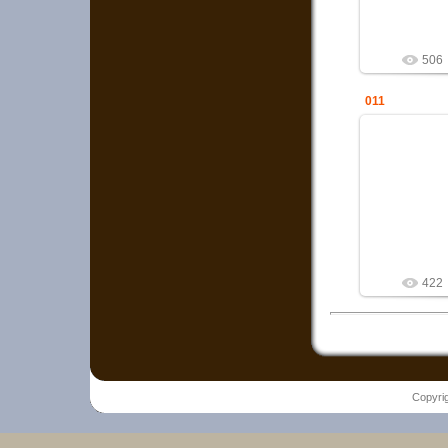
506
011
21
Служб
h
422
Copyri