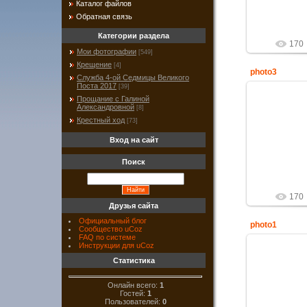
Каталог файлов
h
Обратная связь
Категории раздела
170
Мои фотографии
[549]
Крещение
[4]
photo3
Служба 4-ой Седмицы Великого
Поста 2017
[39]
Прощание с Галиной
Александровной
[8]
30
Крестный ход
[73]
Рождественс
Вход на сайт
детей Пра
h
Поиск
170
Друзья сайта
Официальный блог
photo1
Сообщество uCoz
FAQ по системе
Инструкции для uCoz
Статистика
30
Онлайн всего:
1
Рождественс
Гостей:
1
детей Пра
Пользователей:
0