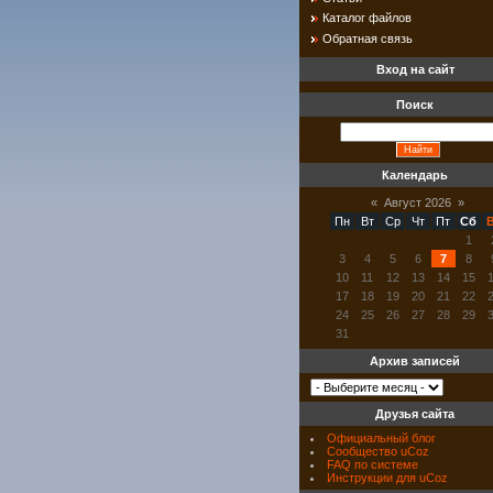
Каталог файлов
Обратная связь
Вход на сайт
Поиск
Календарь
«
Август 2026
»
Пн
Вт
Ср
Чт
Пт
Сб
1
3
4
5
6
7
8
10
11
12
13
14
15
17
18
19
20
21
22
24
25
26
27
28
29
31
Архив записей
Друзья сайта
Официальный блог
Сообщество uCoz
FAQ по системе
Инструкции для uCoz