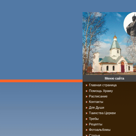
Меню сайта
Главная страница
Помощь Храму
Расписание
Контакты
Для Души
Таинства Церкви
Требы
Рецепты
Фотоальбомы
Статьи