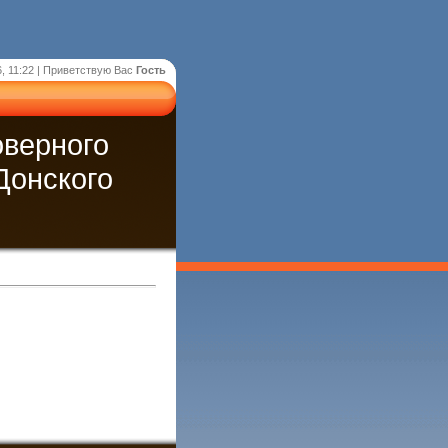
, 11:22 |
Приветствую Вас
Гость
оверного
Донского