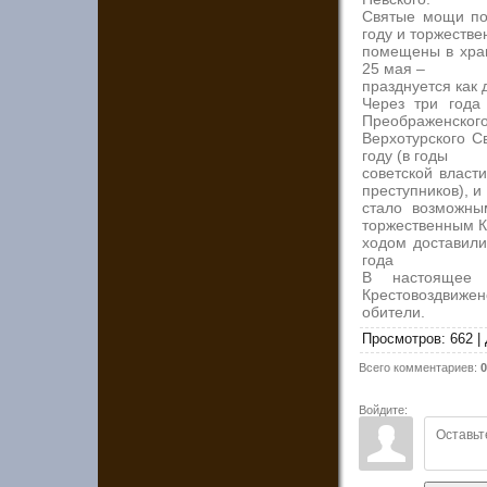
Святые мощи по
году и торжестве
помещены в храм
25 мая –
празднуется как
Через три года
Преображенского
Верхотурского С
году (в годы
советской власт
преступников), и
стало возможны
торжественным 
ходом доставили
года
В настоящее 
Крестовоздвижен
обители.
Просмотров
:
662
|
Всего комментариев
:
0
Войдите: