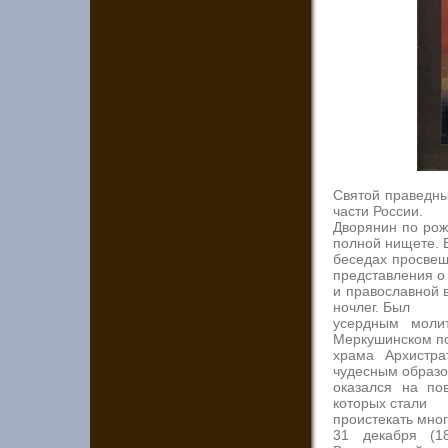
Святой праведны
части России.
Дворянин по рож
полной нищете. 
беседах просвещ
представления о
и православной 
ночлег. Был
усердным моли
Меркушинском по
храма Архистра
чудесным образ
оказался на по
которых стали
проистекать мно
31 декабря (1