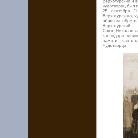
Верхотурский и 
чудотворец был 
25 сентября (1
Верхотурского, 
образом обрете
Верхотурский
Свято-Николае
календаре одним
памяти святог
Чудотворца.