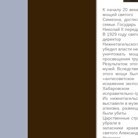
К началу 20 век
мощей святого
Симеона, достиг
семьи. Государь
Николай II пере
В 1929 году свя
директор
Нижнетагильско
убедил власти не
уничтожать мощ
просвещения тр
Результатом это
музей. Вследств
этого мощи был
«антисоветское
искажение экспо
Хабаровском
исправительно-т
Из нижнетагиль
выставили в муз
атеизма, размещ
были убиты
Царственные стр
убрали в
запасники крае
святого Алексан
Невского.