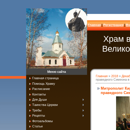
Главная
|
Регистрация
|
Вх
Храм в
Велико
Меню сайта
Главная
»
2018
»
Дека
Главная страница
праведного Симеона в
Помощь Храму
Митрополит Ки
Расписание
праведного Си
Контакты
Для Души
Таинства Церкви
Требы
Рецепты
Фотоальбомы
Статьи