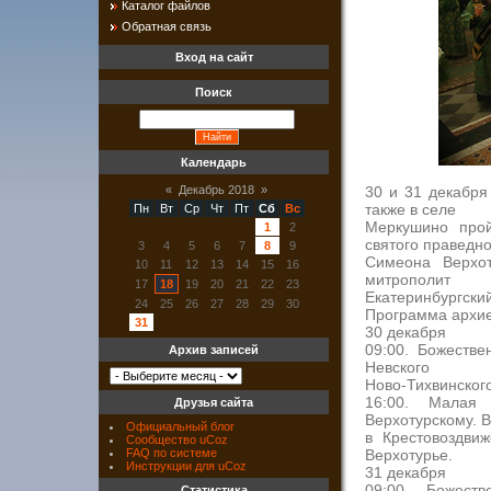
Каталог файлов
Обратная связь
Вход на сайт
Поиск
Календарь
30 и 31 декабря
«
Декабрь 2018
»
также в селе
Пн
Вт
Ср
Чт
Пт
Сб
Вс
Меркушино прой
1
2
святого праведно
3
4
5
6
7
8
9
Симеона Верхот
10
11
12
13
14
15
16
митрополит
17
18
19
20
21
22
23
Екатеринбургский
24
25
26
27
28
29
30
Программа архие
31
30 декабря
09:00. Божестве
Архив записей
Невского
Ново-Тихвинског
16:00. Малая
Друзья сайта
Верхотурскому. 
Официальный блог
в Крестовоздви
Сообщество uCoz
Верхотурье.
FAQ по системе
Инструкции для uCoz
31 декабря
09:00. Божест
Статистика