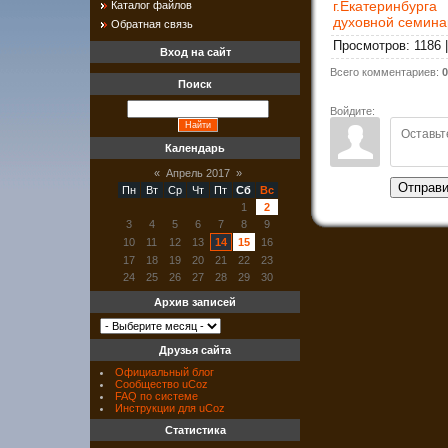
г.Екатеринбург
Каталог файлов
духовной семина
Обратная связь
Просмотров
:
1186
Вход на сайт
Всего комментариев
:
0
Поиск
Войдите:
Календарь
«
Апрель 2017
»
Отправи
Пн
Вт
Ср
Чт
Пт
Сб
Вс
1
2
3
4
5
6
7
8
9
10
11
12
13
14
15
16
17
18
19
20
21
22
23
24
25
26
27
28
29
30
Архив записей
Друзья сайта
Официальный блог
Сообщество uCoz
FAQ по системе
Инструкции для uCoz
Статистика