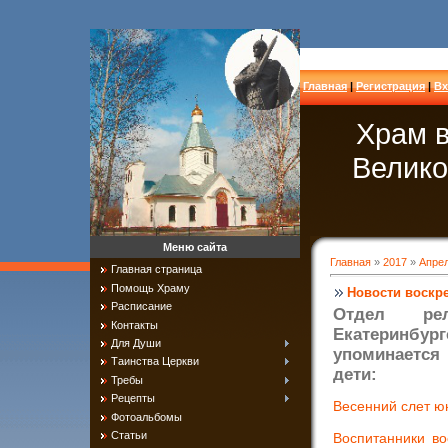
Главная
|
Регистрация
|
Вх
Храм в
Велико
Меню сайта
Главная
»
2017
»
Апре
Главная страница
Помощь Храму
Новости воскр
Расписание
Отдел рел
Контакты
Екатеринбур
Для Души
упоминается 
Таинства Церкви
дети:
Требы
Рецепты
Весенний слет юн
Фотоальбомы
Статьи
Воспитанники во