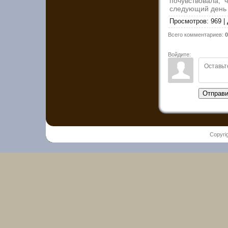
почувствовала, 
следующий день 
Просмотров
:
969
|
Всего комментариев
:
0
Войдите:
Отправи
Copyri