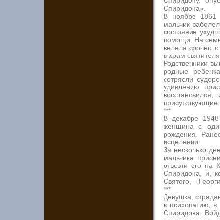
Спиридону, опу
Спиридона».
В ноябре 1861 
мальчик заболел
состояние ухудш
помощи. На семн
велела срочно о
в храм святител
Родственники вы
родные ребенка
сотрясли судор
удивлению прис
восстановился,
присутствующие в
***
В декабре 1948
женщина с оди
рождения. Ране
исцелении.
За несколько дн
мальчика присни
отвезти его на 
Спиридона, и, 
Святого, – Георги
***
Девушка, страда
в психопатию, в
Спиридона. Войд