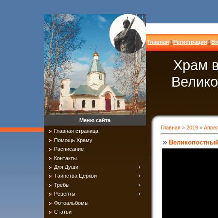
Главная
|
Регистрация
|
Вх
Храм в
Велико
Меню сайта
Главная
»
2019
»
Апре
Главная страница
Помощь Храму
Великопостный 
Расписание
Контакты
Для Души
Таинства Церкви
Требы
Рецепты
Фотоальбомы
Статьи