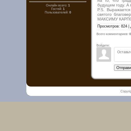
на то, что тра
будущем году. А 
Онлайн всего:
1
Гостей:
1
P.S. Выражаетс
Пользователей:
0
святого благов
МАКСИМУ КАРПО
Просмотров
:
824
|
Всего комментариев
:
0
Войдите:
Отправи
Copyri