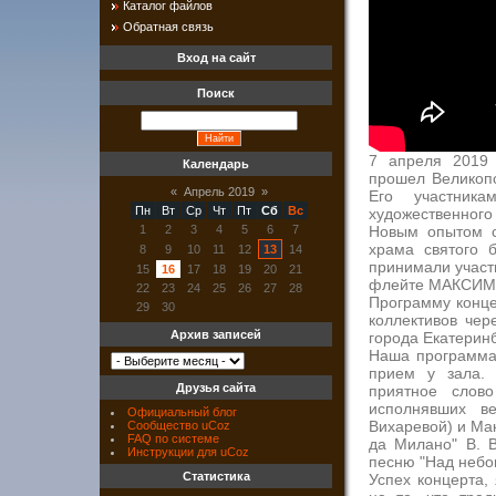
Каталог файлов
Обратная связь
Вход на сайт
Поиск
7 апреля 2019 
Календарь
прошел Великоп
«
Апрель 2019
»
Его участник
Пн
Вт
Ср
Чт
Пт
Сб
Вс
художественного
Новым опытом с
1
2
3
4
5
6
7
храма святого б
8
9
10
11
12
13
14
принимали участ
15
16
17
18
19
20
21
флейте МАКСИМ
22
23
24
25
26
27
28
Программу конце
29
30
коллективов че
Архив записей
города Екатеринб
Наша программа
прием у зала. 
Друзья сайта
приятное слово
исполнявших в
Официальный блог
Вихаревой) и Ма
Сообщество uCoz
FAQ по системе
да Милано" В. В
Инструкции для uCoz
песню "Над небо
Статистика
Успех концерта,