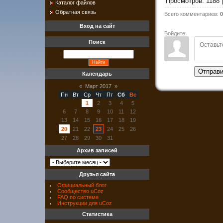
Просмотров
:
1188
Каталог файлов
Обратная связь
Всего комментариев
:
0
Вход на сайт
Войдите:
Поиск
Отправи
Календарь
«
Март 2017
»
Пн
Вт
Ср
Чт
Пт
Сб
Вс
1
2
3
4
5
6
7
8
9
10
11
12
13
14
15
16
17
18
19
20
21
22
23
24
25
26
27
28
29
30
31
Архив записей
Друзья сайта
Официальный блог
Сообщество uCoz
FAQ по системе
Инструкции для uCoz
Статистика