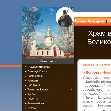
Главная
|
Регистрация
|
Вх
Храм в
Велико
Меню сайта
Главная
»
2017
»
Март
Главная страница
Помощь Храму
Встреча с Ири
Расписание
Уважаемые прихо
Контакты
«Царский» по адр
Для Души
православной к
российского п
Таинства Церкви
Конюховой, а т
Требы
«Никея» Владим
Рецепты
жить с необычны
Фотоальбомы
семье». Приглаш
Статьи