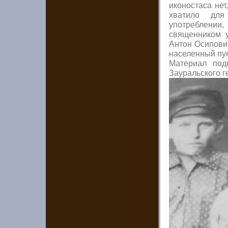
иконостаса нет
хватило для
употреблении,
священником 
Антон Осипович
населенный пу
Материал под
Зауральского г