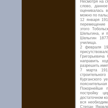
Несмотря на с
слово, данно
оценивалась 
можно по пальц
12 января 191
перемещение 
этого Тобольс
Шелыгина, и п
Шелыгин 1877
училища.
2 февраля 19
присутствов
Григорьевича
направить ход
разрешить имет
7 марта 191
строительног
Курганского у
пояснительная 
Покорнейше п
постройку ц
достаточном ко
вся необходим
Степан Яковл