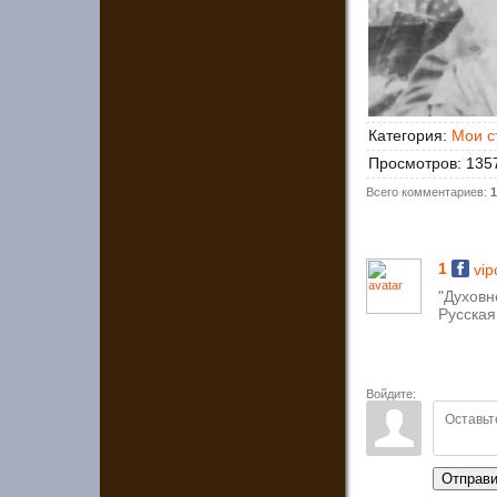
Категория
:
Мои с
Просмотров
:
135
Всего комментариев
:
1
1
vip
"Духовн
Русская
Войдите:
Отправи