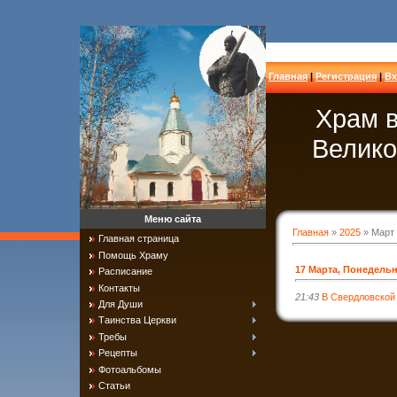
Главная
|
Регистрация
|
Вх
Храм в
Велико
Меню сайта
Главная
»
2025
»
Март
Главная страница
Помощь Храму
17 Марта, Понедель
Расписание
Контакты
21:43
В Свердловской
Для Души
Таинства Церкви
Требы
Рецепты
Фотоальбомы
Статьи