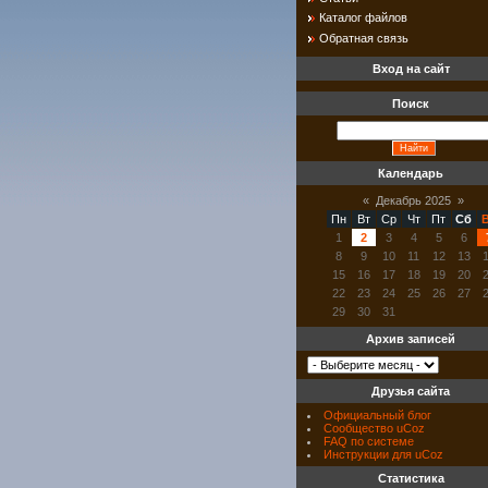
Каталог файлов
Обратная связь
Вход на сайт
Поиск
Календарь
«
Декабрь 2025
»
Пн
Вт
Ср
Чт
Пт
Сб
1
2
3
4
5
6
8
9
10
11
12
13
15
16
17
18
19
20
22
23
24
25
26
27
29
30
31
Архив записей
Друзья сайта
Официальный блог
Сообщество uCoz
FAQ по системе
Инструкции для uCoz
Статистика