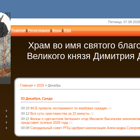
Пятница, 07.08.2026
Главная
|
Регистрация
|
Вход
|
RSS
Храм во имя святого благ
Великого князя Димитрия 
Главная
»
2025
»
Декабрь
03 Декабря, Среда
00:33
ФСБ провела эксперимент по вербовке граждан
(0)
00:12
Вся суть христианства за 22 минуты
(0)
00:11
Фильм о «десантном батюшке» отце Михаиле Васильеве кинокомпа
представит осенью 2026 года
(0)
00:08
Синодальный совет РПЦ одобрил канонизацию Александра Суворо