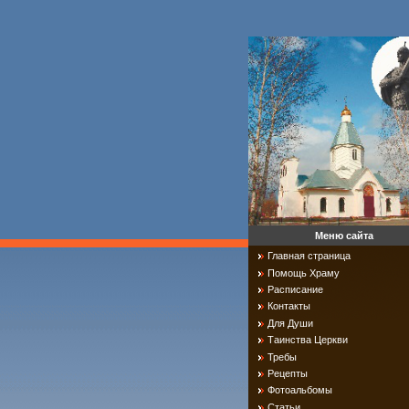
Меню сайта
Главная страница
Помощь Храму
Расписание
Контакты
Для Души
Таинства Церкви
Требы
Рецепты
Фотоальбомы
Статьи