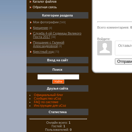
Каталог файлов
Обратная связь
Категории раздела
Мои фотографии
[549]
Всего комментариев
:
0
Крещение
[4]
Служба 4-ой Седмицы Великого
Поста 2017
[39]
Войдите:
Прощание с Галиной
Александровной
[8]
Крестный ход
[73]
Вход на сайт
Отправи
Поиск
Друзья сайта
Официальный блог
Сообщество uCoz
FAQ по системе
Инструкции для uCoz
Статистика
Онлайн всего:
1
Гостей:
1
Пользователей:
0