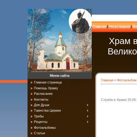
Главная
|
Регистрация
|
Вх
Храм в
Велико
Меню сайта
Главная
»
Фотоальбом
Главная страница
Помощь Храму
Расписание
Контакты
Служба в Храме 20.09
Для Души
Таинства Церкви
Требы
Рецепты
Фотоальбомы
Статьи