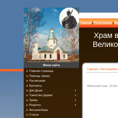
Главная
|
Регистрация
|
Вх
Храм в
Велико
Меню сайта
Главная
»
Фотоальбом
Главная страница
Помощь Храму
Расписание
Контакты
Яблочный спас. 19.08.
Для Души
Таинства Церкви
Требы
Рецепты
Фотоальбомы
Статьи