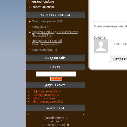
Каталог файлов
Обратная связь
Категории раздела
Мои фотографии
[549]
Всего комментариев
:
0
Крещение
[4]
Служба 4-ой Седмицы Великого
Поста 2017
[39]
Войдите:
Прощание с Галиной
Александровной
[8]
Крестный ход
[73]
Вход на сайт
Отправи
Поиск
Друзья сайта
Официальный блог
Сообщество uCoz
FAQ по системе
Инструкции для uCoz
Статистика
Онлайн всего:
1
Гостей:
1
Пользователей:
0