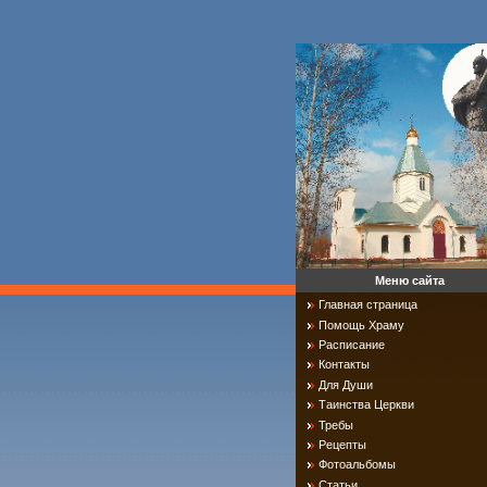
Меню сайта
Главная страница
Помощь Храму
Расписание
Контакты
Для Души
Таинства Церкви
Требы
Рецепты
Фотоальбомы
Статьи