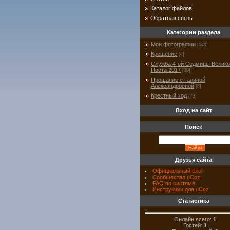
Каталог файлов
Обратная связь
Категории раздела
Мои фотографии
[549]
Крещение
[4]
Служба 4-ой Седмицы Велико
Поста 2017
[39]
Прощание с Галиной
Александровной
[8]
Крестный ход
[73]
Вход на сайт
Поиск
Друзья сайта
Официальный блог
Сообщество uCoz
FAQ по системе
Инструкции для uCoz
Статистика
Онлайн всего:
1
Гостей:
1