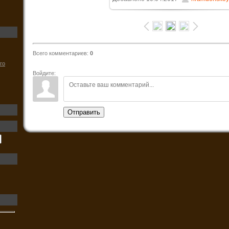
114.6Kb
Всего комментариев
:
0
го
Войдите:
Отправить