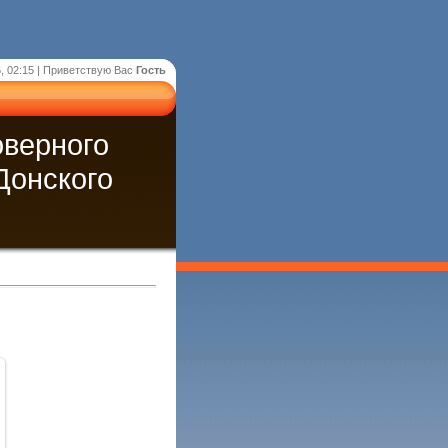
, 02:15 |
Приветствую Вас
Гость
оверного
Донского