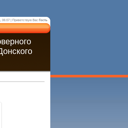
, 06:07 |
Приветствую Вас
Гость
оверного
Донского