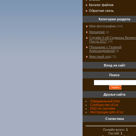
Каталог файлов
Обратная связь
Категории раздела
Мои фотографии
[549]
Крещение
[4]
Служба 4-ой Седмицы Велико
Поста 2017
[39]
Прощание с Галиной
Александровной
[8]
Крестный ход
[73]
Вход на сайт
Поиск
Друзья сайта
Официальный блог
Сообщество uCoz
FAQ по системе
Инструкции для uCoz
Статистика
Онлайн всего:
1
Гостей:
1