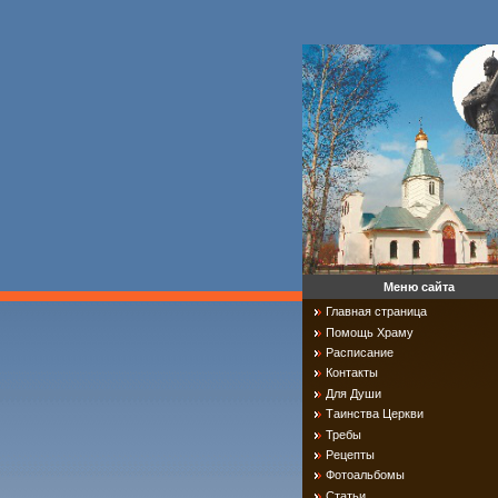
Меню сайта
Главная страница
Помощь Храму
Расписание
Контакты
Для Души
Таинства Церкви
Требы
Рецепты
Фотоальбомы
Статьи