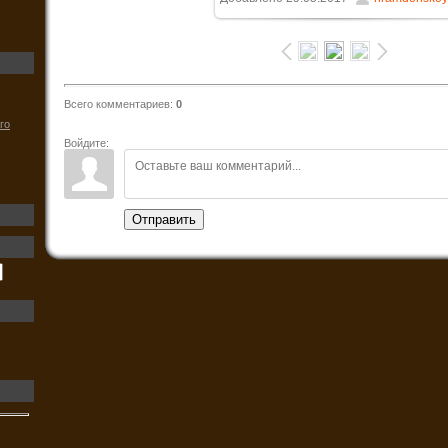
213.0Kb
Всего комментариев
:
0
го
Войдите:
Отправить