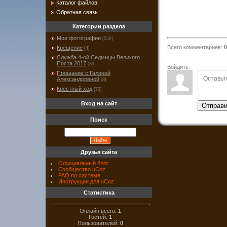
Каталог файлов
Обратная связь
Категории раздела
Мои фотографии
[549]
Всего комментариев
:
0
Крещение
[4]
Служба 4-ой Седмицы Великого
Поста 2017
[39]
Войдите:
Прощание с Галиной
Александровной
[8]
Крестный ход
[73]
Вход на сайт
Отправи
Поиск
Друзья сайта
Официальный блог
Сообщество uCoz
FAQ по системе
Инструкции для uCoz
Статистика
Онлайн всего:
1
Гостей:
1
Пользователей:
0