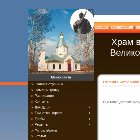
Главная
|
Регистрация
|
Вх
Храм в
Велико
Меню сайта
Главная
»
Фотоальбом
Главная страница
Помощь Храму
Расписание
Контакты
Выставка детских рис
Для Души
Таинства Церкви
Требы
Рецепты
Фотоальбомы
Статьи