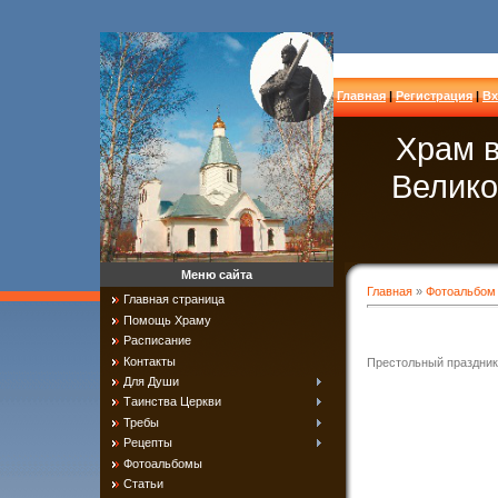
Главная
|
Регистрация
|
Вх
Храм в
Велико
Меню сайта
Главная
»
Фотоальбом
Главная страница
Помощь Храму
Расписание
Контакты
Престольный праздник
Для Души
Таинства Церкви
Требы
Рецепты
Фотоальбомы
Статьи