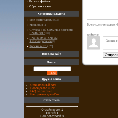
Каталог файлов
Обратная связь
Категории раздела
Мои фотографии
[549]
Всего комментариев
:
0
Крещение
[4]
Служба 4-ой Седмицы Великого
Поста 2017
[39]
Войдите:
Прощание с Галиной
Александровной
[8]
Крестный ход
[73]
Вход на сайт
Отправи
Поиск
Друзья сайта
Официальный блог
Сообщество uCoz
FAQ по системе
Инструкции для uCoz
Статистика
Онлайн всего:
1
Гостей:
1
Пользователей:
0