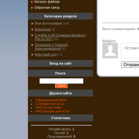
Каталог файлов
Обратная связь
Категории раздела
Мои фотографии
[549]
Всего комментариев
:
0
Крещение
[4]
Служба 4-ой Седмицы Великого
Поста 2017
[39]
Войдите:
Прощание с Галиной
Александровной
[8]
Крестный ход
[73]
Вход на сайт
Отправи
Поиск
Друзья сайта
Официальный блог
Сообщество uCoz
FAQ по системе
Инструкции для uCoz
Статистика
Онлайн всего:
1
Гостей:
1
Пользователей:
0