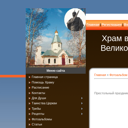
Главная
|
Регистрация
|
Вх
Храм в
Велико
Меню сайта
Главная
»
Фотоальбом
Главная страница
Помощь Храму
Расписание
Контакты
Престольный праздник
Для Души
Таинства Церкви
Требы
Рецепты
Фотоальбомы
Статьи