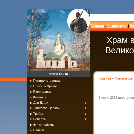
Главная
|
Регистрация
|
Вх
Храм в
Велико
Меню сайта
Главная
»
Фотоальбом
Главная страница
Помощь Храму
Расписание
Контакты
1 июня 2018 престольны
Для Души
Таинства Церкви
Требы
Рецепты
Фотоальбомы
Статьи