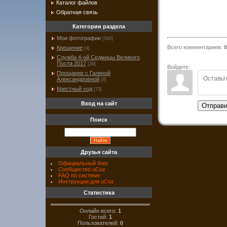
Каталог файлов
Обратная связь
Категории раздела
Мои фотографии
[549]
Всего комментариев
:
0
Крещение
[4]
Служба 4-ой Седмицы Великого
Поста 2017
[39]
Войдите:
Прощание с Галиной
Александровной
[8]
Крестный ход
[73]
Вход на сайт
Отправи
Поиск
Друзья сайта
Официальный блог
Сообщество uCoz
FAQ по системе
Инструкции для uCoz
Статистика
Онлайн всего:
1
Гостей:
1
Пользователей:
0