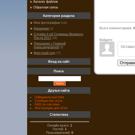
Каталог файлов
Обратная связь
Категории раздела
Мои фотографии
[549]
Всего комментариев
:
0
Крещение
[4]
Служба 4-ой Седмицы Великого
Поста 2017
[39]
Войдите:
Прощание с Галиной
Александровной
[8]
Крестный ход
[73]
Вход на сайт
Отправи
Поиск
Друзья сайта
Официальный блог
Сообщество uCoz
FAQ по системе
Инструкции для uCoz
Статистика
Онлайн всего:
1
Гостей:
1
Пользователей:
0