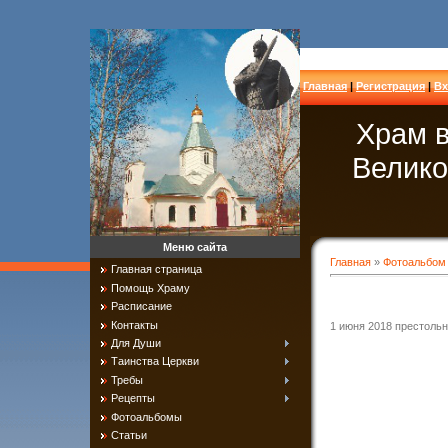
Главная
|
Регистрация
|
Вх
Храм в
Велико
Меню сайта
Главная
»
Фотоальбом
Главная страница
Помощь Храму
Расписание
Контакты
1 июня 2018 престольны
Для Души
Таинства Церкви
Требы
Рецепты
Фотоальбомы
Статьи