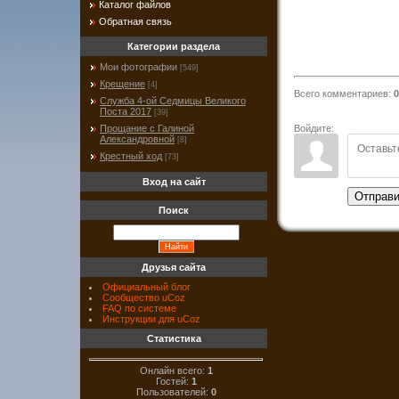
Каталог файлов
Обратная связь
Категории раздела
Мои фотографии
[549]
Крещение
[4]
Всего комментариев
:
0
Служба 4-ой Седмицы Великого
Поста 2017
[39]
Войдите:
Прощание с Галиной
Александровной
[8]
Крестный ход
[73]
Вход на сайт
Отправи
Поиск
Друзья сайта
Официальный блог
Сообщество uCoz
FAQ по системе
Инструкции для uCoz
Статистика
Онлайн всего:
1
Гостей:
1
Пользователей:
0