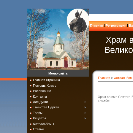
Главная
|
Регистрация
|
Вх
Храм в
Велико
Меню сайта
Главная
»
Фотоальбом
Главная страница
Помощь Храму
Расписание
Контакты
Храм во имя Святого Б
службы
Для Души
Таинства Церкви
Требы
Рецепты
Фотоальбомы
Статьи