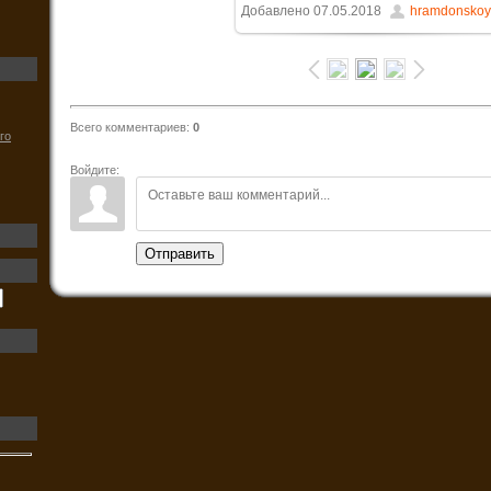
Добавлено
07.05.2018
hramdonskoy
313.4Kb
Всего комментариев
:
0
го
Войдите:
Отправить