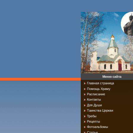
Меню сайта
Главная страница
Помощь Храму
Расписание
Контакты
Для Души
Таинства Церкви
Требы
Рецепты
Фотоальбомы
Статьи