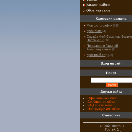
Каталог файлов
Обратная связь
Категории раздела
Мои фотографии
[549]
Крещение
[4]
Служба 4-ой Седмицы Велико
Поста 2017
[39]
Прощание с Галиной
Александровной
[8]
Крестный ход
[73]
Вход на сайт
Поиск
Друзья сайта
Официальный блог
Сообщество uCoz
FAQ по системе
Инструкции для uCoz
Статистика
Онлайн всего:
1
Гостей:
1