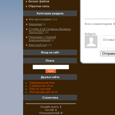
Каталог файлов
Обратная связь
Категории раздела
Мои фотографии
[549]
Всего комментариев
:
0
Крещение
[4]
Служба 4-ой Седмицы Великого
Поста 2017
[39]
Войдите:
Прощание с Галиной
Александровной
[8]
Крестный ход
[73]
Вход на сайт
Отправи
Поиск
Друзья сайта
Официальный блог
Сообщество uCoz
FAQ по системе
Инструкции для uCoz
Статистика
Онлайн всего:
1
Гостей:
1
Пользователей:
0