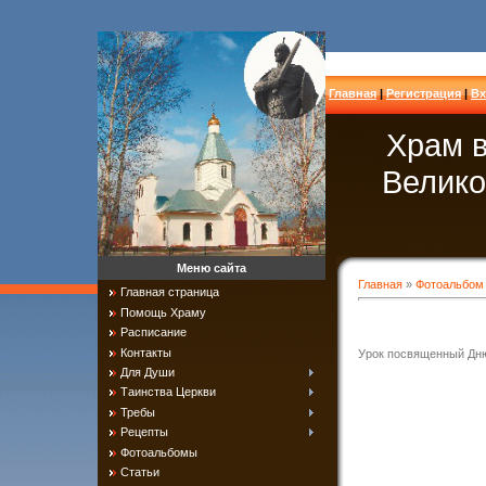
Главная
|
Регистрация
|
Вх
Храм в
Велико
Меню сайта
Главная
»
Фотоальбом
Главная страница
Помощь Храму
Расписание
Контакты
Урок посвященный Дн
Для Души
Таинства Церкви
Требы
Рецепты
Фотоальбомы
Статьи