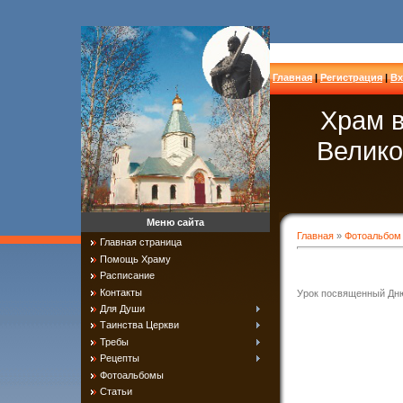
Главная
|
Регистрация
|
Вх
Храм в
Велико
Меню сайта
Главная
»
Фотоальбом
Главная страница
Помощь Храму
Расписание
Контакты
Урок посвященный Дн
Для Души
Таинства Церкви
Требы
Рецепты
Фотоальбомы
Статьи