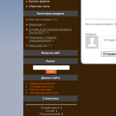
Каталог файлов
Обратная связь
Категории раздела
Мои фотографии
[549]
Всего комментариев
:
0
Крещение
[4]
Служба 4-ой Седмицы Великого
Поста 2017
[39]
Войдите:
Прощание с Галиной
Александровной
[8]
Крестный ход
[73]
Вход на сайт
Отправи
Поиск
Друзья сайта
Официальный блог
Сообщество uCoz
FAQ по системе
Инструкции для uCoz
Статистика
Онлайн всего:
1
Гостей:
1
Пользователей:
0