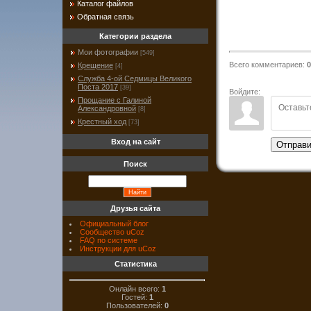
Каталог файлов
Обратная связь
Категории раздела
Мои фотографии
[549]
Всего комментариев
:
0
Крещение
[4]
Служба 4-ой Седмицы Великого
Поста 2017
[39]
Войдите:
Прощание с Галиной
Александровной
[8]
Крестный ход
[73]
Вход на сайт
Отправи
Поиск
Друзья сайта
Официальный блог
Сообщество uCoz
FAQ по системе
Инструкции для uCoz
Статистика
Онлайн всего:
1
Гостей:
1
Пользователей:
0