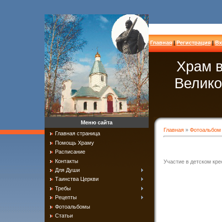
Главная
|
Регистрация
|
Вх
Храм в
Велико
Меню сайта
Главная
»
Фотоальбом
Главная страница
Помощь Храму
Расписание
Контакты
Участие в детском кр
Для Души
Таинства Церкви
Требы
Рецепты
Фотоальбомы
Статьи