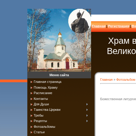
Главная
|
Регистрация
|
Вх
Храм в
Велико
Меню сайта
Главная
»
Фотоальбом
Главная страница
Помощь Храму
Расписание
Контакты
Божественная литургия
Для Души
Таинства Церкви
Требы
Рецепты
Фотоальбомы
Статьи