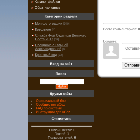
Каталог файлов
Обратная связь
Категории раздела
Мои фотографии
[549]
Всего комментариев
:
0
Крещение
[4]
Служба 4-ой Седмицы Великого
Поста 2017
[39]
Войдите:
Прощание с Галиной
Александровной
[8]
Крестный ход
[73]
Вход на сайт
Отправи
Поиск
Друзья сайта
Официальный блог
Сообщество uCoz
FAQ по системе
Инструкции для uCoz
Статистика
Онлайн всего:
1
Гостей:
1
Пользователей:
0