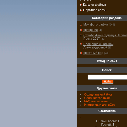
Каталог файлов
Обратная связь
Категории раздела
Мои фотографии
[549]
Крещение
[4]
Служба 4-ой Седмицы Велико
Поста 2017
[39]
Прощание с Галиной
Александровной
[8]
Крестный ход
[73]
Вход на сайт
Поиск
Друзья сайта
Официальный блог
Сообщество uCoz
FAQ по системе
Инструкции для uCoz
Статистика
Онлайн всего:
1
Гостей:
1