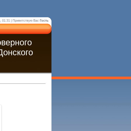
, 01:31 |
Приветствую Вас
Гость
оверного
Донского