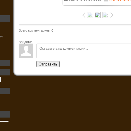
80.7Kb
Всего комментариев
:
0
го
Войдите:
Отправить