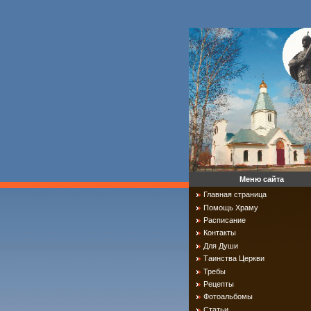
Меню сайта
Главная страница
Помощь Храму
Расписание
Контакты
Для Души
Таинства Церкви
Требы
Рецепты
Фотоальбомы
Статьи