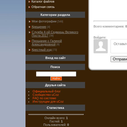
Каталог файлов
Обратная связь
Категории раздела
Мои фотографии
[549]
Всего комментариев
:
0
Крещение
[4]
Служба 4-ой Седмицы Великого
Поста 2017
[39]
Войдите:
Прощание с Галиной
Александровной
[8]
Крестный ход
[73]
Вход на сайт
Отправи
Поиск
Друзья сайта
Официальный блог
Сообщество uCoz
FAQ по системе
Инструкции для uCoz
Статистика
Онлайн всего:
1
Гостей:
1
Пользователей:
0