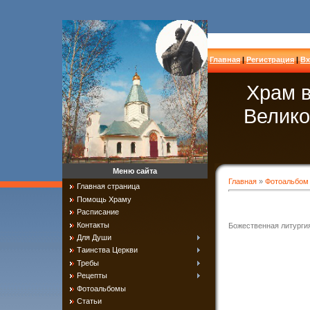
Главная
|
Регистрация
|
Вх
Храм в
Велико
Меню сайта
Главная
»
Фотоальбом
Главная страница
Помощь Храму
Расписание
Контакты
Божественная литургия
Для Души
Таинства Церкви
Требы
Рецепты
Фотоальбомы
Статьи