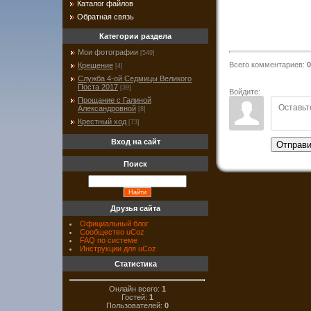
Каталог файлов
Обратная связь
Категории раздела
Мои фотографии
[549]
Всего комментариев
:
0
Крещение
[4]
Служба 4-ой Седмицы Великого
Поста 2017
[39]
Войдите:
Прощание с Галиной
Александровной
[8]
Крестный ход
[73]
Вход на сайт
Отправи
Поиск
Друзья сайта
Официальный блог
Сообщество uCoz
FAQ по системе
Инструкции для uCoz
Статистика
Онлайн всего:
1
Гостей:
1
Пользователей:
0