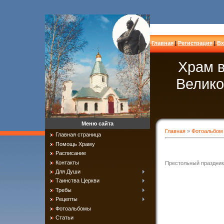
Главная
|
Регистрация
|
Вх
Храм в
Велико
Меню сайта
Главная
»
Фотоальбом
Главная страница
Помощь Храму
Расписание
Контакты
Престольный праздник
Для Души
Таинства Церкви
Требы
Рецепты
Фотоальбомы
Статьи