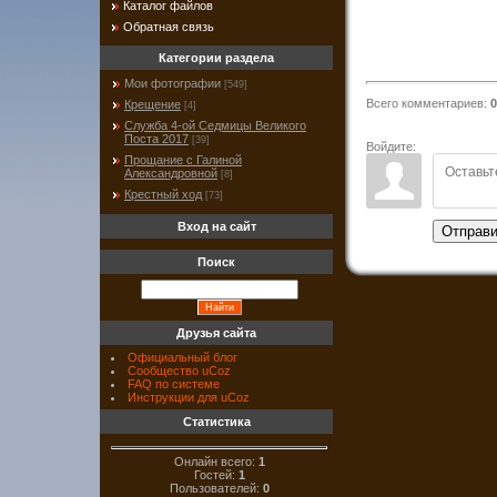
Каталог файлов
Обратная связь
Категории раздела
Мои фотографии
[549]
Всего комментариев
:
0
Крещение
[4]
Служба 4-ой Седмицы Великого
Поста 2017
[39]
Войдите:
Прощание с Галиной
Александровной
[8]
Крестный ход
[73]
Вход на сайт
Отправи
Поиск
Друзья сайта
Официальный блог
Сообщество uCoz
FAQ по системе
Инструкции для uCoz
Статистика
Онлайн всего:
1
Гостей:
1
Пользователей:
0