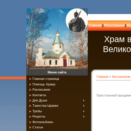
Главная
|
Регистрация
|
Вх
Храм в
Велико
Меню сайта
Главная
»
Фотоальбом
Главная страница
Помощь Храму
Расписание
Контакты
Престольный праздник
Для Души
Таинства Церкви
Требы
Рецепты
Фотоальбомы
Статьи