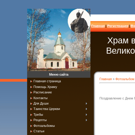
Главная
|
Регистрация
|
Вх
Храм в
Велико
Меню сайта
Главная
»
Фотоальбом
Главная страница
Помощь Храму
Расписание
Контакты
Поздравление с Днем 
Для Души
Таинства Церкви
Требы
Рецепты
Фотоальбомы
Статьи