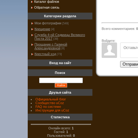
Каталог файлов
Обратная связь
Категории раздела
Мои фотографии
[549]
Всего комментариев
:
0
Крещение
[4]
Служба 4-ой Седмицы Великого
Поста 2017
[39]
Войдите:
Прощание с Галиной
Александровной
[8]
Крестный ход
[73]
Вход на сайт
Отправи
Поиск
Друзья сайта
Официальный блог
Сообщество uCoz
FAQ по системе
Инструкции для uCoz
Статистика
Онлайн всего:
1
Гостей:
1
Пользователей:
0