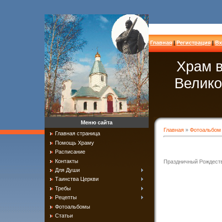
Главная
|
Регистрация
|
Вх
Храм в
Велико
Меню сайта
Главная
»
Фотоальбом
Главная страница
Помощь Храму
Расписание
Контакты
Праздничный Рождеств
Для Души
Таинства Церкви
Требы
Рецепты
Фотоальбомы
Статьи