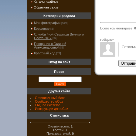
Каталог файлов
Обратная связь
Категории раздела
Мои фотографии
[549]
Всего комментариев
:
0
Крещение
[4]
Служба 4-ой Седмицы Великого
Поста 2017
[39]
Войдите:
Прощание с Галиной
Александровной
[8]
Крестный ход
[73]
Вход на сайт
Отправи
Поиск
Друзья сайта
Официальный блог
Сообщество uCoz
FAQ по системе
Инструкции для uCoz
Статистика
Онлайн всего:
1
Гостей:
1
Пользователей:
0