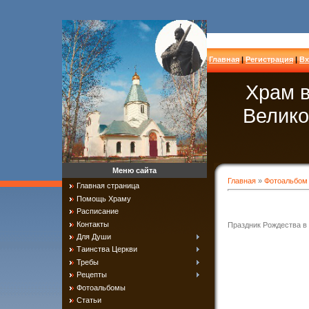
Главная
|
Регистрация
|
Вх
Храм в
Велико
Меню сайта
Главная
»
Фотоальбом
Главная страница
Помощь Храму
Расписание
Контакты
Праздник Рождества в
Для Души
Таинства Церкви
Требы
Рецепты
Фотоальбомы
Статьи