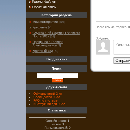
Каталог файлов
Обратная связь
Категории раздела
Мои фотографии
[549]
Всего комментариев
:
0
Крещение
[4]
Служба 4-ой Седмицы Великого
Поста 2017
[39]
Войдите:
Прощание с Галиной
Александровной
[8]
Крестный ход
[73]
Вход на сайт
Отправи
Поиск
Друзья сайта
Официальный блог
Сообщество uCoz
FAQ по системе
Инструкции для uCoz
Статистика
Онлайн всего:
1
Гостей:
1
Пользователей:
0