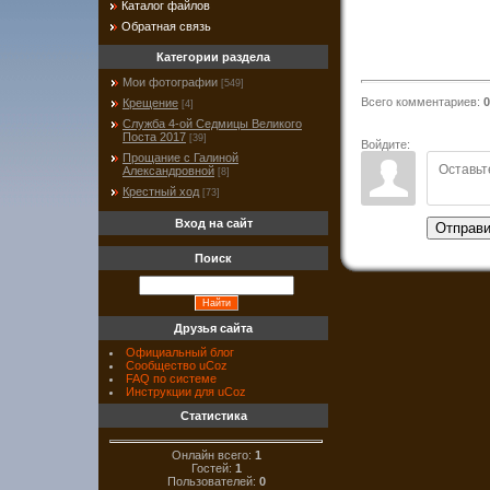
Каталог файлов
Обратная связь
Категории раздела
Мои фотографии
[549]
Всего комментариев
:
0
Крещение
[4]
Служба 4-ой Седмицы Великого
Поста 2017
[39]
Войдите:
Прощание с Галиной
Александровной
[8]
Крестный ход
[73]
Вход на сайт
Отправи
Поиск
Друзья сайта
Официальный блог
Сообщество uCoz
FAQ по системе
Инструкции для uCoz
Статистика
Онлайн всего:
1
Гостей:
1
Пользователей:
0