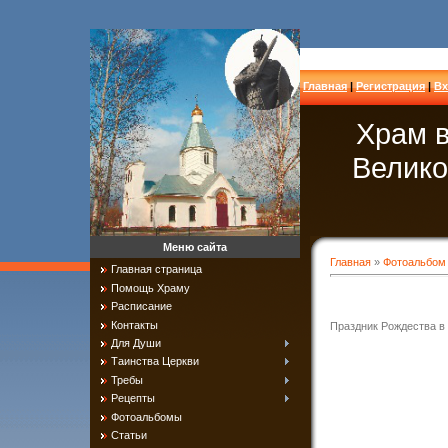
Главная
|
Регистрация
|
Вх
Храм в
Велико
Меню сайта
Главная
»
Фотоальбом
Главная страница
Помощь Храму
Расписание
Контакты
Праздник Рождества в
Для Души
Таинства Церкви
Требы
Рецепты
Фотоальбомы
Статьи