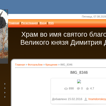
Пятница, 07.08.2026
Главная
|
Регистрация
|
Вход
|
RSS
Храм во имя святого благ
Великого князя Димитрия 
Главная
»
Фотоальбом
»
Крещение
» IMG_8346
IMG_8346
898
0
4.7
В реальном размере
1600x1066
/
Добавлено
15.02.2016
hramdonskoy
160.0Kb