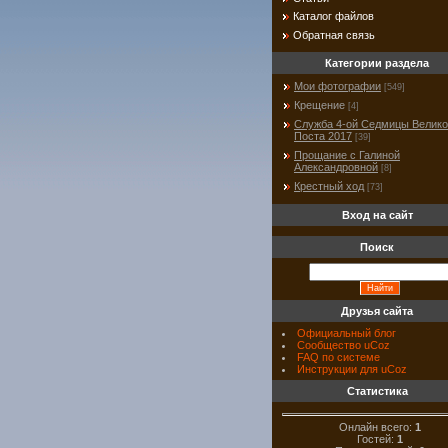
Каталог файлов
Обратная связь
Категории раздела
Мои фотографии
[549]
Крещение
[4]
Служба 4-ой Седмицы Велико
Поста 2017
[39]
Прощание с Галиной
Александровной
[8]
Крестный ход
[73]
Вход на сайт
Поиск
Друзья сайта
Официальный блог
Сообщество uCoz
FAQ по системе
Инструкции для uCoz
Статистика
Онлайн всего:
1
Гостей:
1