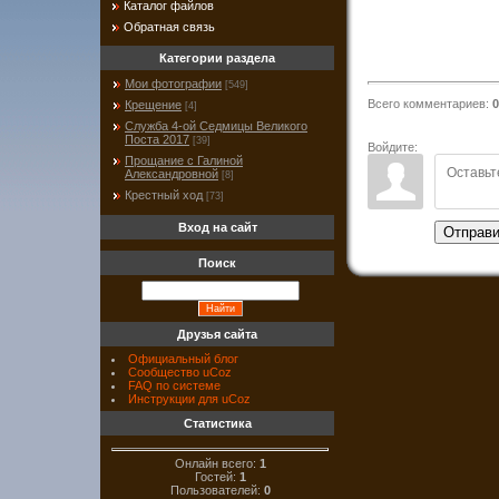
Каталог файлов
Обратная связь
Категории раздела
Мои фотографии
[549]
Всего комментариев
:
0
Крещение
[4]
Служба 4-ой Седмицы Великого
Поста 2017
[39]
Войдите:
Прощание с Галиной
Александровной
[8]
Крестный ход
[73]
Вход на сайт
Отправи
Поиск
Друзья сайта
Официальный блог
Сообщество uCoz
FAQ по системе
Инструкции для uCoz
Статистика
Онлайн всего:
1
Гостей:
1
Пользователей:
0