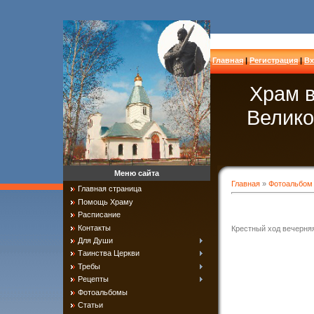
Главная
|
Регистрация
|
Вх
Храм в
Велико
Меню сайта
Главная
»
Фотоальбом
Главная страница
Помощь Храму
Расписание
Контакты
Крестный ход вечерняя
Для Души
Таинства Церкви
Требы
Рецепты
Фотоальбомы
Статьи