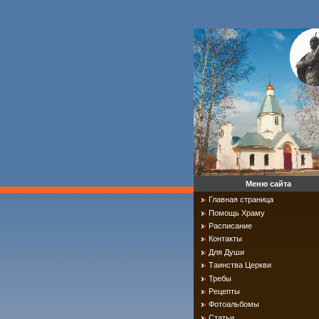
Меню сайта
Главная страница
Помощь Храму
Расписание
Контакты
Для Души
Таинства Церкви
Требы
Рецепты
Фотоальбомы
Статьи