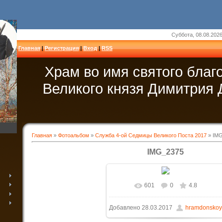
Суббота, 08.08.2026
Главная
|
Регистрация
|
Вход
|
RSS
Храм во имя святого благ
Великого князя Димитрия 
Главная
»
Фотоальбом
»
Служба 4-ой Седмицы Великого Поста 2017
» IM
IMG_2375
601
0
4.8
В реальном размере
520x390
/
Добавлено
28.03.2017
hramdonskoy
69.4Kb