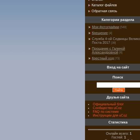
Каталог файлов
Обратная связь
Категории раздела
Мои фотографии
[549]
Крещение
[4]
Служба 4-ой Седмицы Велико
Поста 2017
[39]
Прощание с Галиной
Александровной
[8]
Крестный ход
[73]
Вход на сайт
Поиск
Друзья сайта
Официальный блог
Сообщество uCoz
FAQ по системе
Инструкции для uCoz
Статистика
Онлайн всего:
1
Гостей:
1