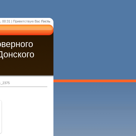
, 00:31 |
Приветствую Вас
Гость
оверного
Донского
G_2375