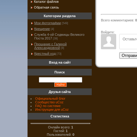
Каталог файлов
Обратная связь
Категории раздела
Всего комментариев
:
0
Мои фотографии
[549]
Крещение
[4]
Войдите:
Служба 4-ой Седмицы Великого
Поста 2017
[39]
Прощание с Галиной
Александровной
[8]
Крестный ход
[73]
Отправи
Вход на сайт
Поиск
Друзья сайта
Официальный блог
Сообщество uCoz
FAQ по системе
Инструкции для uCoz
Статистика
Онлайн всего:
1
Гостей:
1
Пользователей:
0