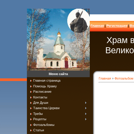
Главная
|
Регистрация
|
Вх
Храм в
Велико
Меню сайта
Главная
»
Фотоальбом
Главная страница
Помощь Храму
Расписание
Контакты
Для Души
Таинства Церкви
Требы
Рецепты
Фотоальбомы
Статьи