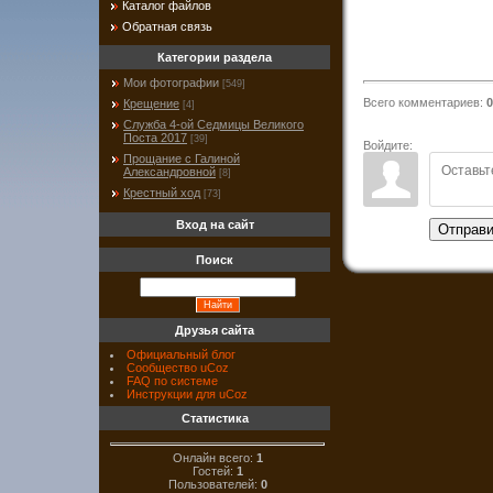
Каталог файлов
Обратная связь
Категории раздела
Мои фотографии
[549]
Всего комментариев
:
0
Крещение
[4]
Служба 4-ой Седмицы Великого
Поста 2017
[39]
Войдите:
Прощание с Галиной
Александровной
[8]
Крестный ход
[73]
Вход на сайт
Отправи
Поиск
Друзья сайта
Официальный блог
Сообщество uCoz
FAQ по системе
Инструкции для uCoz
Статистика
Онлайн всего:
1
Гостей:
1
Пользователей:
0