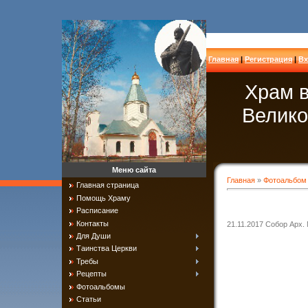
Главная
|
Регистрация
|
Вх
Храм в
Велико
Меню сайта
Главная
»
Фотоальбом
Главная страница
Помощь Храму
Расписание
Контакты
21.11.2017 Собор Арх.
Для Души
Таинства Церкви
Требы
Рецепты
Фотоальбомы
Статьи