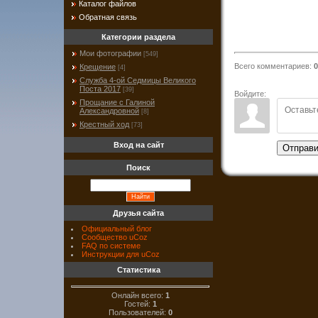
Каталог файлов
Обратная связь
Категории раздела
Мои фотографии
[549]
Всего комментариев
:
0
Крещение
[4]
Служба 4-ой Седмицы Великого
Поста 2017
[39]
Войдите:
Прощание с Галиной
Александровной
[8]
Крестный ход
[73]
Вход на сайт
Отправи
Поиск
Друзья сайта
Официальный блог
Сообщество uCoz
FAQ по системе
Инструкции для uCoz
Статистика
Онлайн всего:
1
Гостей:
1
Пользователей:
0