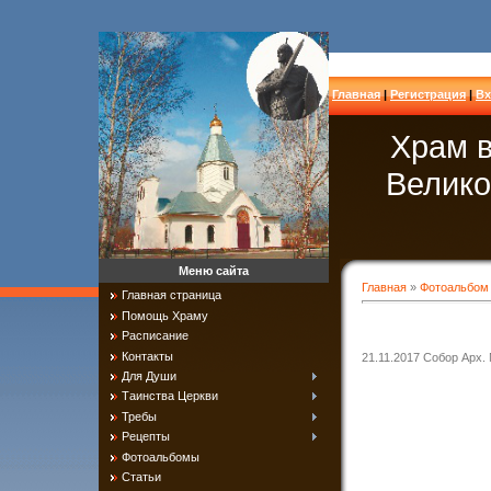
Главная
|
Регистрация
|
Вх
Храм в
Велико
Меню сайта
Главная
»
Фотоальбом
Главная страница
Помощь Храму
Расписание
Контакты
21.11.2017 Собор Арх.
Для Души
Таинства Церкви
Требы
Рецепты
Фотоальбомы
Статьи