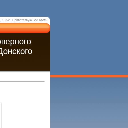
, 13:52 |
Приветствую Вас
Гость
оверного
Донского