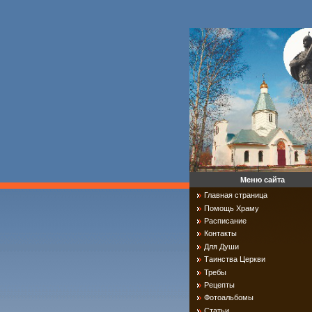
Меню сайта
Главная страница
Помощь Храму
Расписание
Контакты
Для Души
Таинства Церкви
Требы
Рецепты
Фотоальбомы
Статьи