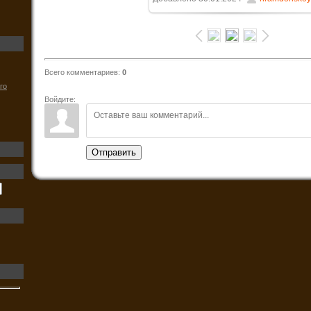
58.7Kb
Всего комментариев
:
0
го
Войдите:
Отправить