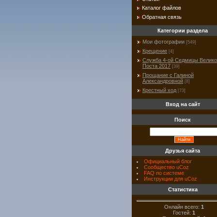
Каталог файлов
Обратная связь
Категории раздела
Мои фотографии
[549]
Крещение
[4]
Служба 4-ой Седмицы Велико
Поста 2017
[39]
Прощание с Галиной
Александровной
[8]
Крестный ход
[73]
Вход на сайт
Поиск
Друзья сайта
Официальный блог
Сообщество uCoz
FAQ по системе
Инструкции для uCoz
Статистика
Онлайн всего:
1
Гостей:
1