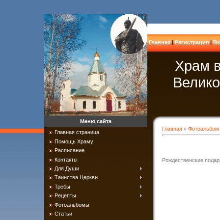
Главная
|
Регистрация
|
Вх
Храм в
Велико
Меню сайта
Главная
»
Фотоальбом
Главная страница
Помощь Храму
Расписание
Контакты
Рождественские подар
Для Души
Таинства Церкви
Требы
Рецепты
Фотоальбомы
Статьи