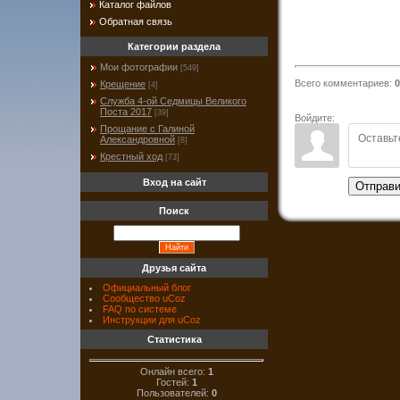
Каталог файлов
Обратная связь
Категории раздела
Мои фотографии
[549]
Всего комментариев
:
0
Крещение
[4]
Служба 4-ой Седмицы Великого
Поста 2017
[39]
Войдите:
Прощание с Галиной
Александровной
[8]
Крестный ход
[73]
Вход на сайт
Отправи
Поиск
Друзья сайта
Официальный блог
Сообщество uCoz
FAQ по системе
Инструкции для uCoz
Статистика
Онлайн всего:
1
Гостей:
1
Пользователей:
0